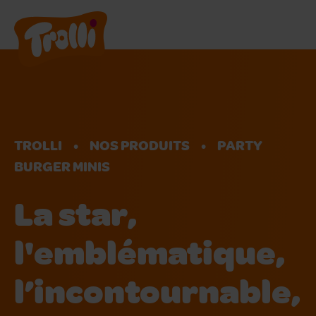
Nos Produits
Nous rejoindre
TROLLI
NOS PRODUITS
PARTY
A propos de nous
BURGER MINIS
La star,
FR
l'emblématique,
l’incontournable,