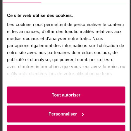
Ce site web utilise des cookies.
Les cookies nous permettent de personnaliser le contenu
et les annonces, d'offrir des fonctionnalités relatives aux
INGRÉDIENTS
VALEURS
médias sociaux et d'analyser notre trafic. Nous
NUTRITIONNELLES
RECYCLAGE
partageons également des informations sur l'utilisation de
Ingrédients : Sirop de glucose ; sucre ;
notre site avec nos partenaires de médias sociaux, de
gélatine ; acidifiants : acide citrique,
publicité et d'analyse, qui peuvent combiner celles-ci
acide lactique ; gélifiant : pectine ;
avec d'autres informations que vous leur avez fournies ou
colorants alimentaires (cassis, carotte
qu'ils ont collectées lors de votre utilisation de leurs
noire, curcuma, carthame, radis rouge,
services.
raisin rouge, cerise, citron, spiruline) ;
Tout autoriser
arômes ; agents de glaçage : cire
d'abeille, blanche et jaune, cire de
carnauba.
Personnaliser
Remarque : Les ingrédients et les