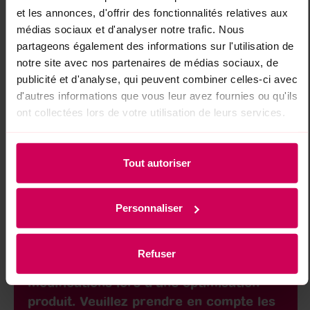
INGRÉDIENTS
VALEURS
et les annonces, d'offrir des fonctionnalités relatives aux
NUTRITIONNELLES
REcyclage
médias sociaux et d'analyser notre trafic. Nous
Ingrédients : Sirop de glucose ; sucre ;
partageons également des informations sur l'utilisation de
gélatine ; acidifiants : acide citrique,
notre site avec nos partenaires de médias sociaux, de
acide lactique ; humectant : sorbitol ;
publicité et d'analyse, qui peuvent combiner celles-ci avec
arômes ; colorant : carmin véritable ;
d'autres informations que vous leur avez fournies ou qu'ils
ont collectées lors de votre utilisation de leurs services.
agents d'enrobage : cire d'abeille,
blanche et jaune, cire de carnauba.
Tout autoriser
À noter : Les ingrédients et les valeurs
nutritionnelles moyennes fournies se
réfèrent à la recette actuelle pour le
Personnaliser
format indiqué ci-dessous. Des
variations peuvent apparaître entre les
Refuser
différents formats ou en raison de
modifications lors d’une optimisation
produit. Veuillez prendre en compte les