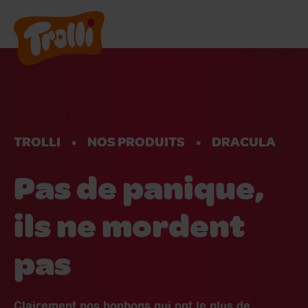
Nos Produits
Nous rejoindre
TROLLI
NOS PRODUITS
DRACULA
A propos de nous
Pas de panique,
FR
ils ne mordent
pas
Clairement nos bonbons qui ont le plus de