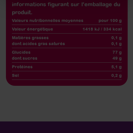
informations figurant sur l'emballage du
produit.
Valeurs nutritionnelles moyennes
pour 100 g
Valeur énergétique
1418 kJ / 334 kcal
Matières grasses
0,1 g
dont acides gras saturés
0,1 g
Glucides
77 g
dont sucres
49 g
Protéines
5,1 g
Sel
0,2 g