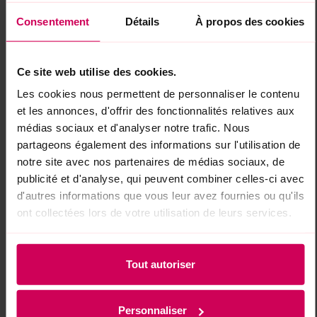
Consentement
Détails
À propos des cookies
Ce site web utilise des cookies.
Les cookies nous permettent de personnaliser le contenu
et les annonces, d'offrir des fonctionnalités relatives aux
INGRÉDIENTS
VALEURS
médias sociaux et d'analyser notre trafic. Nous
NUTRITIONNELLES
recyclage
partageons également des informations sur l'utilisation de
Ingrédients : sucre ; sirop de sucre
notre site avec nos partenaires de médias sociaux, de
inverti ; 12% de jus de pomme à base de
publicité et d'analyse, qui peuvent combiner celles-ci avec
concentré de jus de pomme ; sirop de
d'autres informations que vous leur avez fournies ou qu'ils
ont collectées lors de votre utilisation de leurs services.
glucose ; amidon de maïs ; acidifiants :
acide citrique, acide lactique ;
régulateurs d'acidité : citrates de
Tout autoriser
calcium, malate de sodium ; colorants
alimentaires (cassis, carotte noire, radis
rouge, raisin rouge, cerise, carthame,
Personnaliser