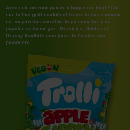
Avec eux, on vous passe la bague au doigt ! Car
oui, le bon goût acidulé et fruité de nos anneaux
est inspiré des variétés de pommes les plus
populaires du verger : Braeburn, Golden et
Granny Smith
De quoi faire de l’ombre aux
pommiers...