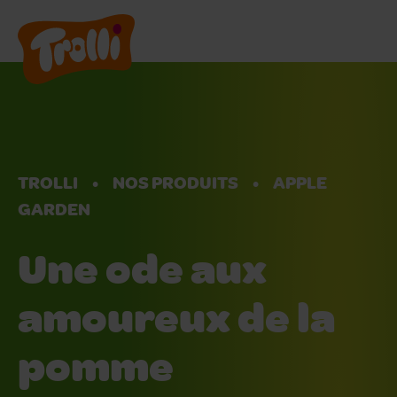
Nos Produits
Nous rejoindre
TROLLI
NOS PRODUITS
APPLE
A propos de nous
GARDEN
Une ode aux
FR
amoureux de la
pomme