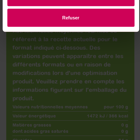
curcuma, spiruline) ; arômes.
Refuser
À noter : Les ingrédients et les valeurs
nutritionnelles moyennes fournies se
réfèrent à la recette actuelle pour le
format indiqué ci-dessous. Des
variations peuvent apparaître entre les
différents formats ou en raison de
modifications lors d’une optimisation
produit. Veuillez prendre en compte les
informations figurant sur l'emballage du
produit.
Valeurs nutritionnelles moyennes
pour 100 g
Valeur énergétique
1472 kJ / 366 kcal
Matières grasses
0 g
dont acides gras saturés
0 g