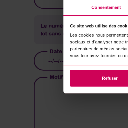
Consentement
Le numéro de lot se trouve sous l
Ce site web utilise des cook
lot sans espaces.
Les cookies nous permettent d
sociaux et d'analyser notre t
partenaires de médias sociaux
Date de péremption
*
vous leur avez fournies ou qu'
Motif de réclamation
*
Refuser