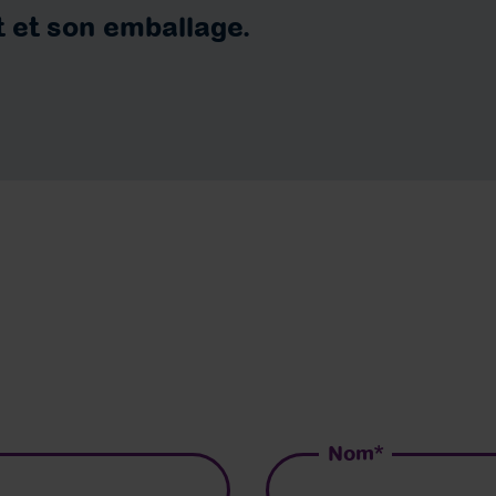
t et son emballage.
Nom
*