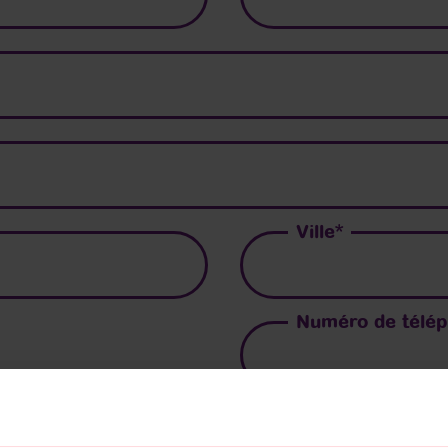
Ville
*
Numéro de télé
Numéro de lot
*