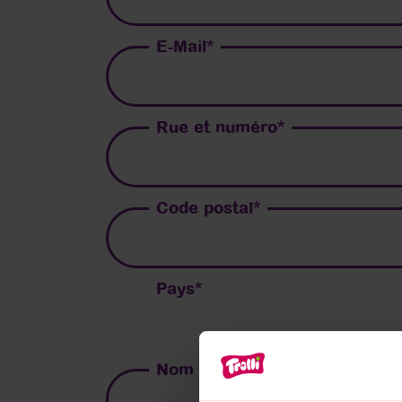
E-Mail
*
Rue et numéro
*
Code postal
*
Pays
*
Nom du produit
*