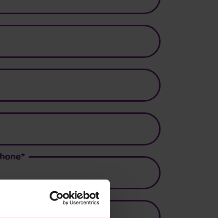
phone
*