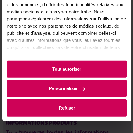
et les annonces, d'offrir des fonctionnalités relatives aux
médias sociaux et d'analyser notre trafic. Nous
partageons également des informations sur l'utilisation de
notre site avec nos partenaires de médias sociaux, de
CARRIÈRE
publicité et d'analyse, qui peuvent combiner celles-ci
Tu aimerais rejoindre nos équipes ?
avec d'autres informations que vous leur avez fournies
ou qu'ils ont collectées lors de votre utilisation de leurs
services.
Tout autoriser
Personnaliser
NOUS REJOINDRE
Refuser
INFORMATIONS PRODUITS
Tu y trouveras toutes les informations