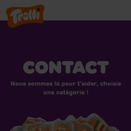
Nos Produits
Nous rejoindre
CONTACT
A propos de nous
Nous sommes là pour t'aider, choisis
FR
une catégorie !