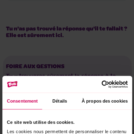
Tu n'as pas trouvé la réponse qu'il te fallait ?
Elle est sûrement ici.
FOIRE AUX QESTIONS
Tu y trouveras sûrement la réponse à ta
question !
Consentement
Détails
À propos des cookies
Ce site web utilise des cookies.
Les cookies nous permettent de personnaliser le contenu
FAQ